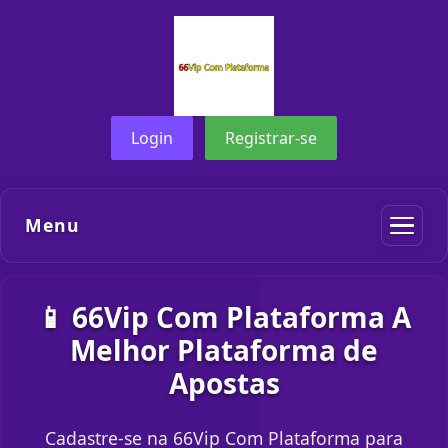
Login
Registrar-se
Menu
📱 66Vip Com Plataforma A
Melhor Plataforma de
Apostas
Cadastre-se na 66Vip Com Plataforma para