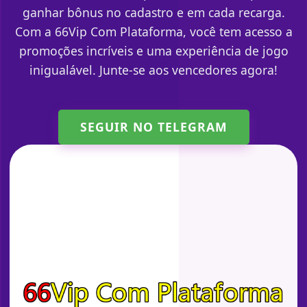
ganhar bônus no cadastro e em cada recarga.
Com a 66Vip Com Plataforma, você tem acesso a
promoções incríveis e uma experiência de jogo
inigualável. Junte-se aos vencedores agora!
SEGUIR NO TELEGRAM