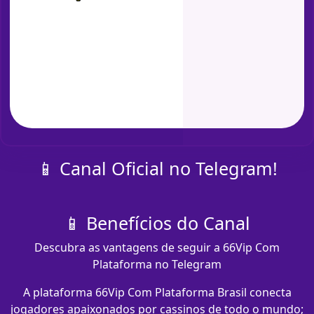
📱 Canal Oficial no Telegram!
📱 Benefícios do Canal
Descubra as vantagens de seguir a 66Vip Com
Plataforma no Telegram
A plataforma 66Vip Com Plataforma Brasil conecta
jogadores apaixonados por cassinos de todo o mundo;