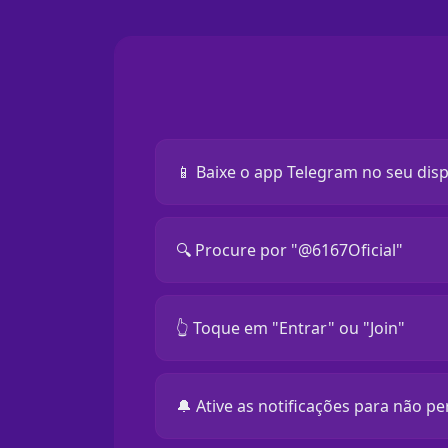
📱 Baixe o app Telegram no seu disp
🔍 Procure por "@6167Oficial"
👆 Toque em "Entrar" ou "Join"
🔔 Ative as notificações para não p