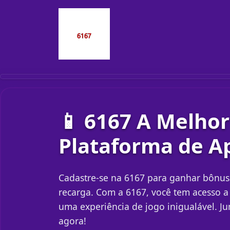
📱 6167 A Melhor
Plataforma de A
Cadastre-se na 6167 para ganhar bônus
recarga. Com a 6167, você tem acesso a
uma experiência de jogo inigualável. J
agora!