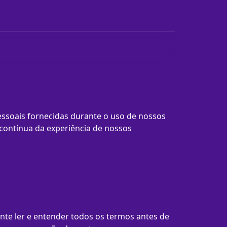
essoais fornecidas durante o uso de nossos
 contínua da experiência de nossos
nte ler e entender todos os termos antes de