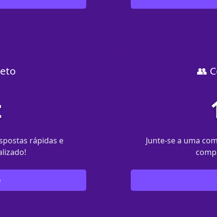
reto
👥 
t
espostas rápidas e
Junte-se a uma com
lizado!
compa
e