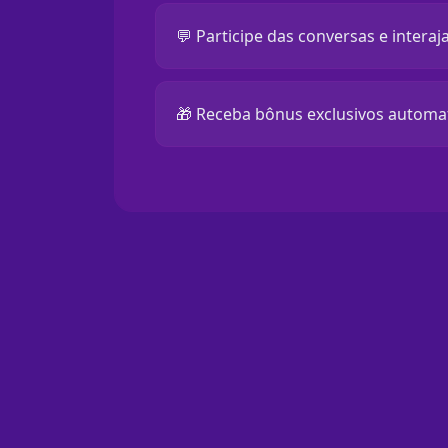
💬 Participe das conversas e interaj
🎁 Receba bônus exclusivos autom