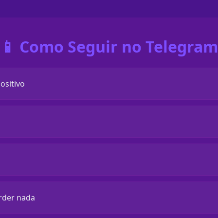
📱 Como Seguir no Telegram
ositivo
erder nada