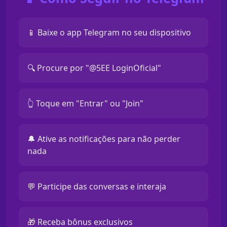
📱 Baixe o app Telegram no seu dispositivo
🔍 Procure por "@5EE LoginOficial"
👆 Toque em "Entrar" ou "Join"
🔔 Ative as notificações para não perder
nada
💬 Participe das conversas e interaja
🎁 Receba bônus exclusivos