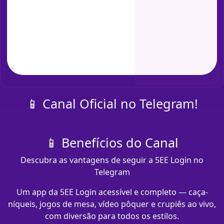
📱 Canal Oficial no Telegram!
📱 Benefícios do Canal
Descubra as vantagens de seguir a 5EE Login no
Telegram
Um app da 5EE Login acessível e completo — caça-
níqueis, jogos de mesa, vídeo pôquer e crupiês ao vivo,
com diversão para todos os estilos.