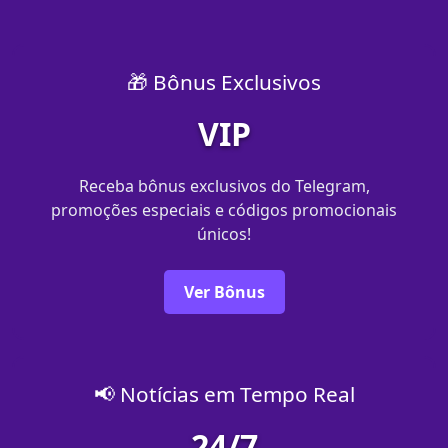
🎁 Bônus Exclusivos
VIP
Receba bônus exclusivos do Telegram,
promoções especiais e códigos promocionais
únicos!
Ver Bônus
📢 Notícias em Tempo Real
24/7