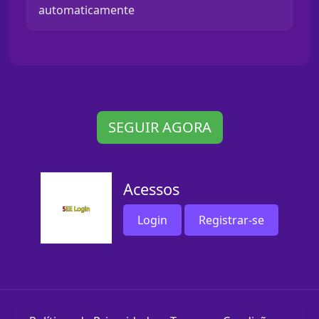
automaticamente
SEGUIR AGORA
Acessos
Login
Registrar-se