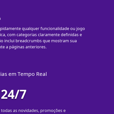
m
 rapidamente qualquer funcionalidade ou jogo
ca, com categorias claramente definidas e
ção inclui breadcrumbs que mostram sua
nte a páginas anteriores.
cias em Tempo Real
24/7
e todas as novidades, promoções e