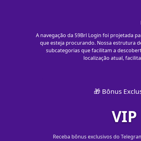
A navegação da 59Brl Login foi projetada pa
que esteja procurando. Nossa estrutura d
subcategorias que facilitam a descobe
localização atual, facil
🎁 Bônus Exclu
VIP
Receba bônus exclusivos do Telegra