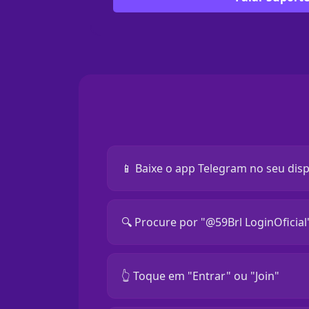
📱 Baixe o app Telegram no seu disp
🔍 Procure por "@59Brl LoginOficial
👆 Toque em "Entrar" ou "Join"