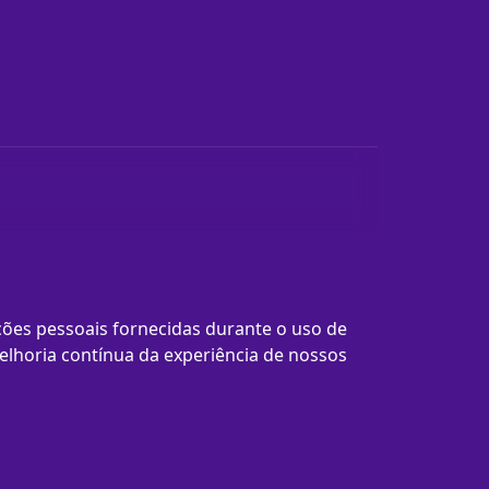
ções pessoais fornecidas durante o uso de
elhoria contínua da experiência de nossos