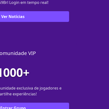
59Brl Login em tempo real!
Ver Notícias
Comunidade VIP
1000+
unidade exclusiva de jogadores e
rtilhe experiências!
Entrar Grupo