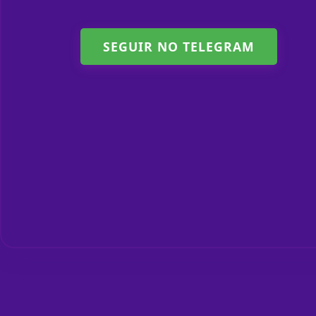
SEGUIR NO TELEGRAM