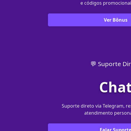
e códigos promocionai
Ver Bônus
💬 Suporte Di
Cha
Suporte direto via Telegram, r
atendimento persona
Falar Suport