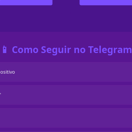
📱 Como Seguir no Telegram
ositivo
"