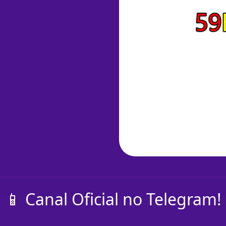
📱 Canal Oficial no Telegram!