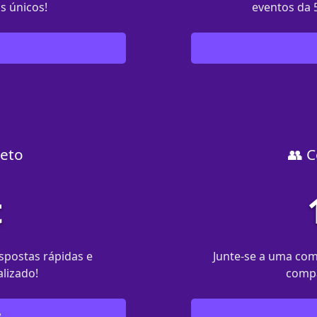
s únicos!
eventos da 
reto
👥 
t
espostas rápidas e
Junte-se a uma com
lizado!
compa
e