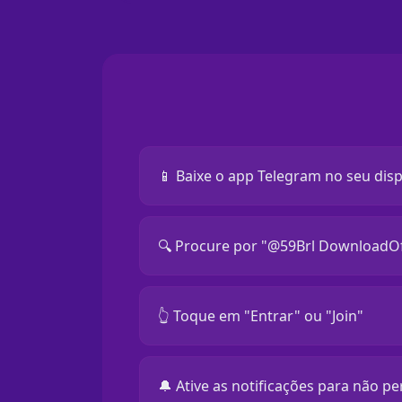
📱 Baixe o app Telegram no seu disp
🔍 Procure por "@59Brl DownloadOfi
👆 Toque em "Entrar" ou "Join"
🔔 Ative as notificações para não p