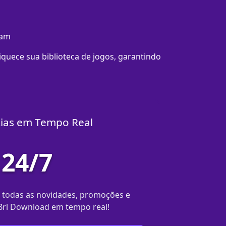
ram
quece sua biblioteca de jogos, garantindo
cias em Tempo Real
24/7
e todas as novidades, promoções e
Brl Download em tempo real!