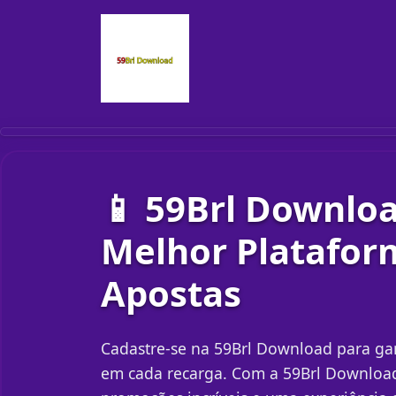
📱 59Brl Downlo
Melhor Platafor
Apostas
Cadastre-se na 59Brl Download para ga
em cada recarga. Com a 59Brl Download