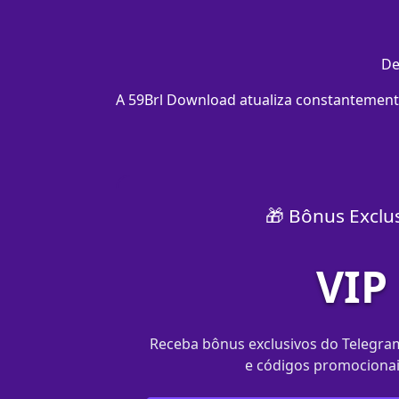
De
A 59Brl Download atualiza constantemente
🎁 Bônus Exclu
VIP
Receba bônus exclusivos do Telegra
e códigos promocionai