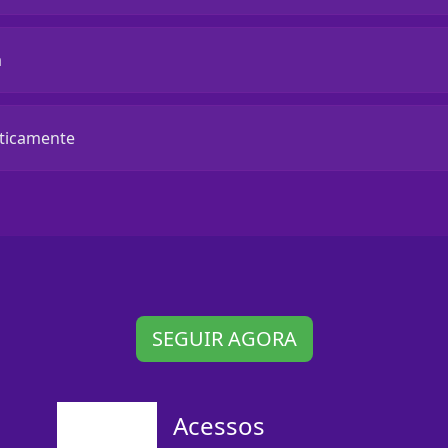
a
aticamente
SEGUIR AGORA
Acessos