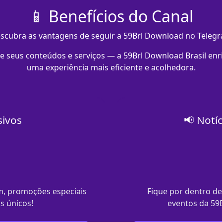
📱 Benefícios do Canal
scubra as vantagens de seguir a 59Brl Download no Teleg
 seus conteúdos e serviços — a 59Brl Download Brasil enri
uma experiência mais eficiente e acolhedora.
sivos
📢 Notí
m, promoções especiais
Fique por dentro d
s únicos!
eventos da 59