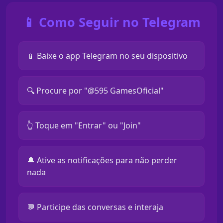
📱 Como Seguir no Telegram
📱 Baixe o app Telegram no seu dispositivo
🔍 Procure por "@595 GamesOficial"
👆 Toque em "Entrar" ou "Join"
🔔 Ative as notificações para não perder
nada
💬 Participe das conversas e interaja