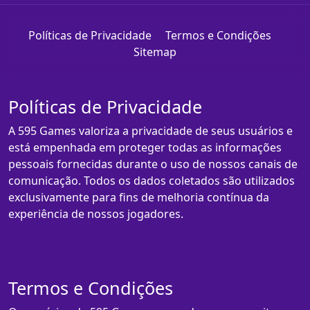
Políticas de Privacidade
Termos e Condições
Sitemap
Políticas de Privacidade
A 595 Games valoriza a privacidade de seus usuários e
está empenhada em proteger todas as informações
pessoais fornecidas durante o uso de nossos canais de
comunicação. Todos os dados coletados são utilizados
exclusivamente para fins de melhoria contínua da
experiência de nossos jogadores.
Termos e Condições