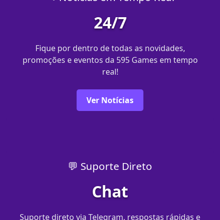
24/7
Fique por dentro de todas as novidades,
promoções e eventos da 595 Games em tempo
real!
Ver Notícias
💬 Suporte Direto
Chat
Suporte direto via Telegram, respostas rápidas e