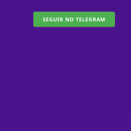
SEGUIR NO TELEGRAM