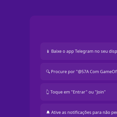
📱 Baixe o app Telegram no seu disp
🔍 Procure por "@57A Com GameOfi
👆 Toque em "Entrar" ou "Join"
🔔 Ative as notificações para não p