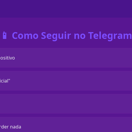
📱 Como Seguir no Telegram
ositivo
cial"
erder nada