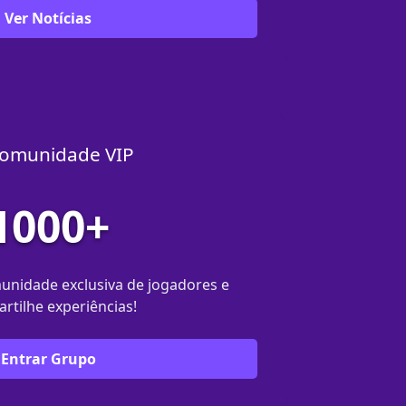
Ver Notícias
Comunidade VIP
1000+
unidade exclusiva de jogadores e
rtilhe experiências!
Entrar Grupo