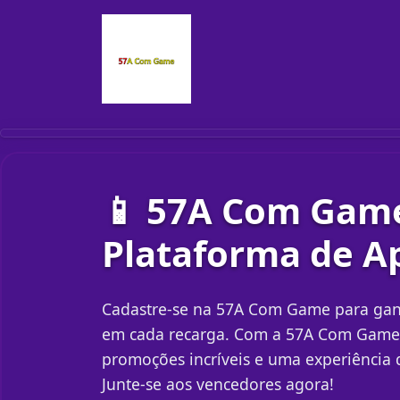
📱 57A Com Gam
Plataforma de A
Cadastre-se na 57A Com Game para gan
em cada recarga. Com a 57A Com Game,
promoções incríveis e uma experiência d
Junte-se aos vencedores agora!