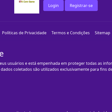
Login
Registrar-se
Políticas de Privacidade
Termos e Condições
Sitemap
de
seus usuários e está empenhada em proteger todas as info
dados coletados são utilizados exclusivamente para fins d