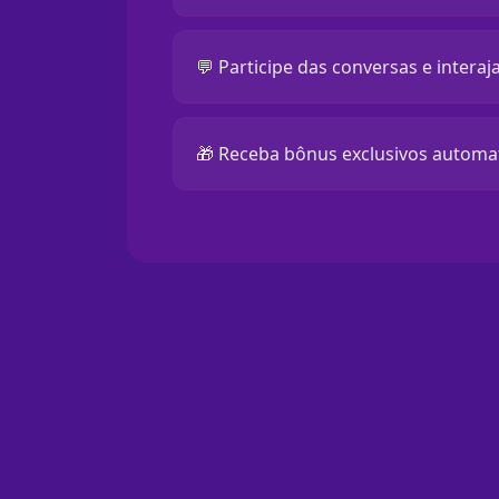
💬 Participe das conversas e interaj
🎁 Receba bônus exclusivos autom