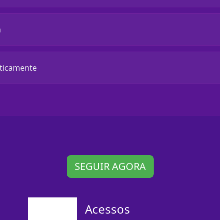
a
aticamente
SEGUIR AGORA
Acessos