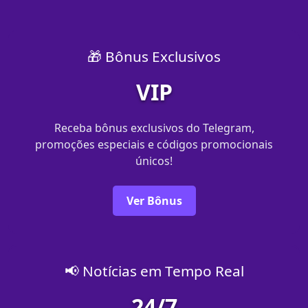
🎁 Bônus Exclusivos
VIP
Receba bônus exclusivos do Telegram,
promoções especiais e códigos promocionais
únicos!
Ver Bônus
📢 Notícias em Tempo Real
24/7