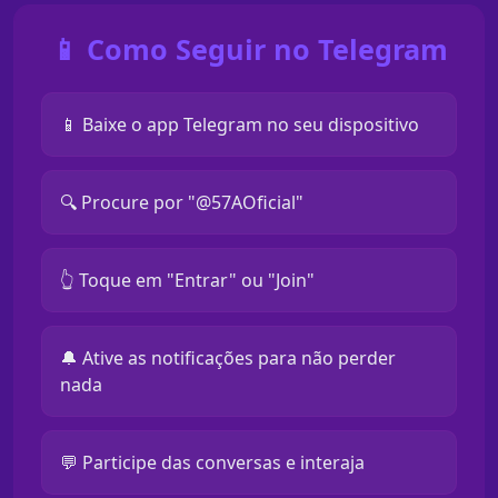
📱 Como Seguir no Telegram
📱 Baixe o app Telegram no seu dispositivo
🔍 Procure por "@57AOficial"
👆 Toque em "Entrar" ou "Join"
🔔 Ative as notificações para não perder
nada
💬 Participe das conversas e interaja