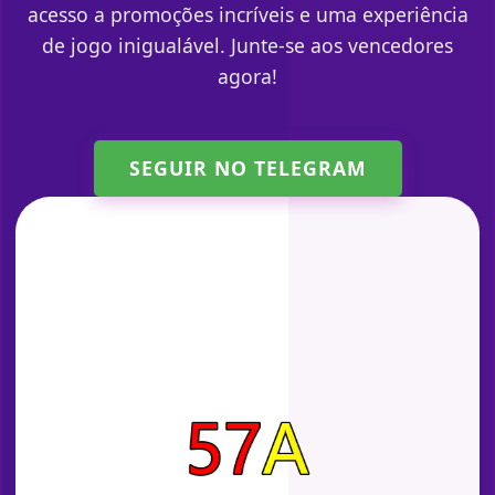
acesso a promoções incríveis e uma experiência
de jogo inigualável. Junte-se aos vencedores
agora!
SEGUIR NO TELEGRAM