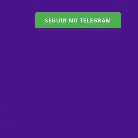
SEGUIR NO TELEGRAM