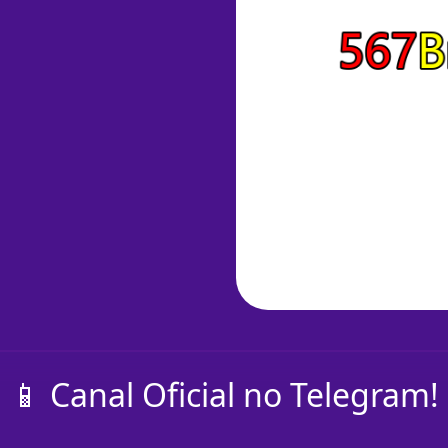
📱 Canal Oficial no Telegram!