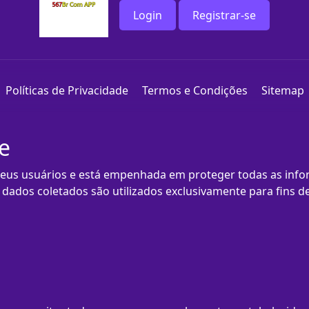
Login
Registrar-se
Políticas de Privacidade
Termos e Condições
Sitemap
de
 seus usuários e está empenhada em proteger todas as info
dados coletados são utilizados exclusivamente para fins d