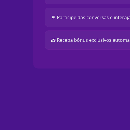
💬 Participe das conversas e interaj
🎁 Receba bônus exclusivos autom