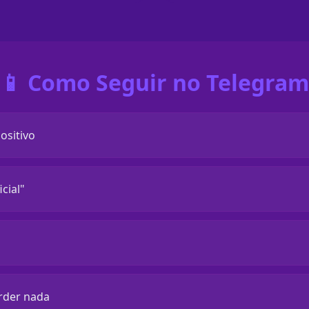
📱 Como Seguir no Telegram
ositivo
cial"
erder nada