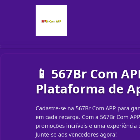
📱 567Br Com AP
Plataforma de A
Cadastre-se na 567Br Com APP para gan
em cada recarga. Com a 567Br Com APP,
promoções incríveis e uma experiência d
Junte-se aos vencedores agora!