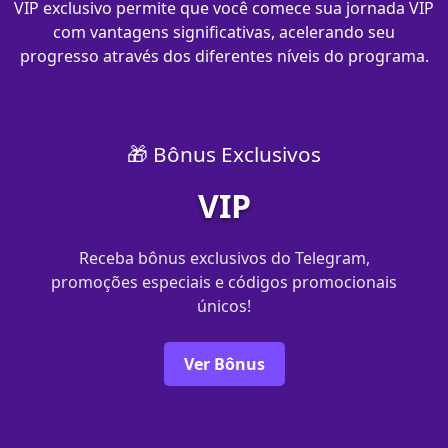
VIP exclusivo permite que você comece sua jornada VIP
com vantagens significativas, acelerando seu
progresso através dos diferentes níveis do programa.
🎁 Bônus Exclusivos
VIP
Receba bônus exclusivos do Telegram,
promoções especiais e códigos promocionais
únicos!
Ver Bônus