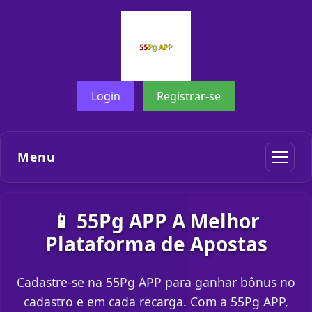
Login
Registrar-se
Menu
📱 55Pg APP A Melhor
Plataforma de Apostas
Cadastre-se na 55Pg APP para ganhar bônus no
cadastro e em cada recarga. Com a 55Pg APP,