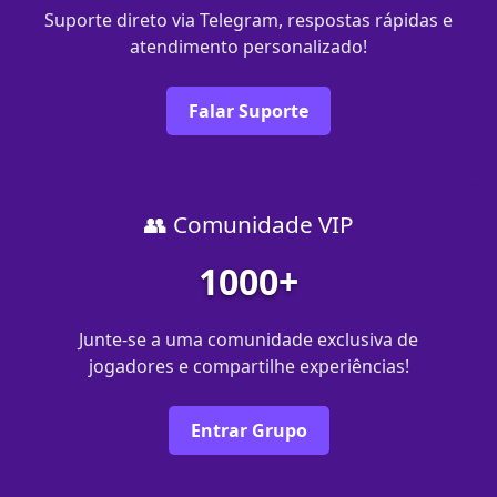
Suporte direto via Telegram, respostas rápidas e
atendimento personalizado!
Falar Suporte
👥 Comunidade VIP
1000+
Junte-se a uma comunidade exclusiva de
jogadores e compartilhe experiências!
Entrar Grupo