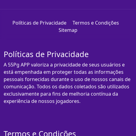
Políticas de Privacidade
Termos e Condições
Sitemap
Políticas de Privacidade
A 55Pg APP valoriza a privacidade de seus usuários e
está empenhada em proteger todas as informações
pessoais fornecidas durante o uso de nossos canais de
comunicação. Todos os dados coletados são utilizados
exclusivamente para fins de melhoria contínua da
experiência de nossos jogadores.
Termos e Condições