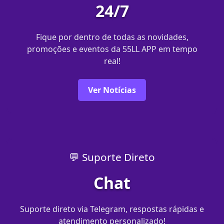
24/7
Fique por dentro de todas as novidades,
promoções e eventos da 55LL APP em tempo
real!
Ver Notícias
💬 Suporte Direto
Chat
Suporte direto via Telegram, respostas rápidas e
atendimento personalizado!