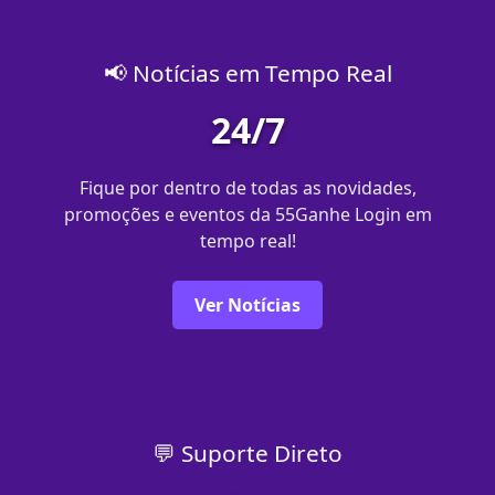
📢 Notícias em Tempo Real
24/7
Fique por dentro de todas as novidades,
promoções e eventos da 55Ganhe Login em
tempo real!
Ver Notícias
💬 Suporte Direto