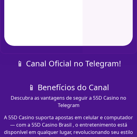
📱 Canal Oficial no Telegram!
📱 Benefícios do Canal
Descubra as vantagens de seguir a 55D Casino no
Telegram
A 55D Casino suporta apostas em celular e computador
— com a 55D Casino Brasil , o entretenimento está
disponível em qualquer lugar, revolucionando seu estilo