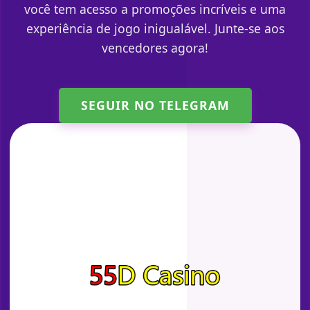
você tem acesso a promoções incríveis e uma
experiência de jogo inigualável. Junte-se aos
vencedores agora!
SEGUIR NO TELEGRAM