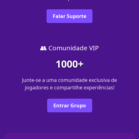
Falar Suporte
👥 Comunidade VIP
1000+
Junte-se a uma comunidade exclusiva de
jogadores e compartilhe experiências!
Entrar Grupo