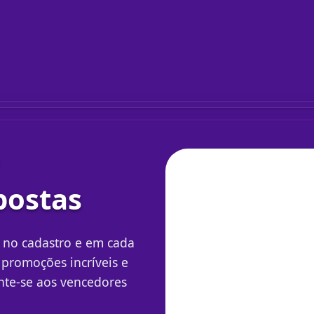
postas
 no cadastro e em cada
 promoções incríveis e
unte-se aos vencedores