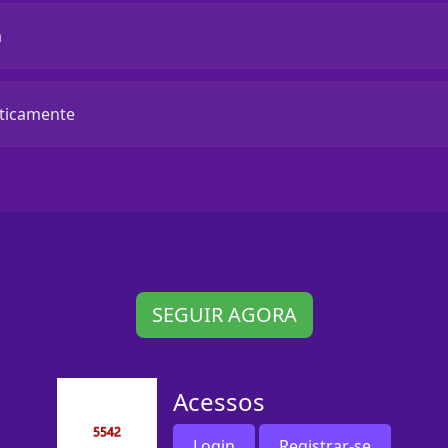
a
aticamente
SEGUIR AGORA
Acessos
Login
Registrar-se