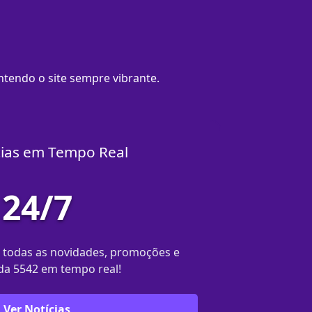
ntendo o site sempre vibrante.
cias em Tempo Real
24/7
e todas as novidades, promoções e
da 5542 em tempo real!
Ver Notícias