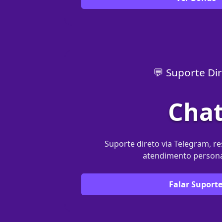
💬 Suporte Di
Cha
Suporte direto via Telegram, r
atendimento persona
Falar Suport