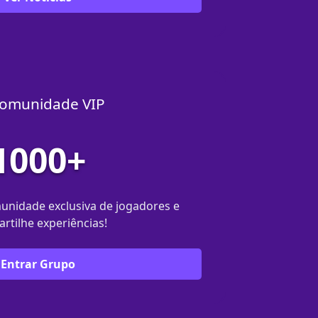
Comunidade VIP
1000+
unidade exclusiva de jogadores e
rtilhe experiências!
Entrar Grupo