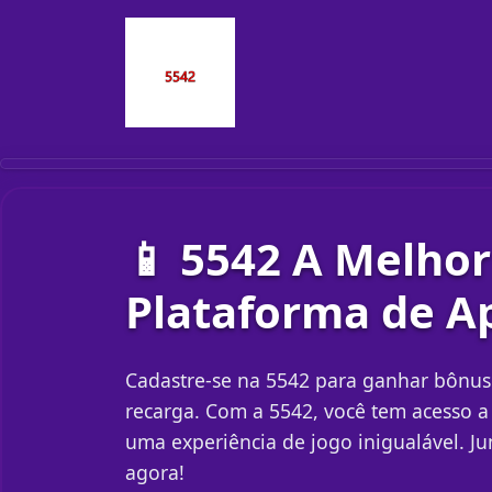
📱 5542 A Melhor
Plataforma de A
Cadastre-se na 5542 para ganhar bônus
recarga. Com a 5542, você tem acesso a
uma experiência de jogo inigualável. J
agora!