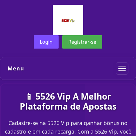
Login
Registrar-se
Menu
📱 5526 Vip A Melhor
Plataforma de Apostas
Cadastre-se na 5526 Vip para ganhar bônus no
cadastro e em cada recarga. Com a 5526 Vip, você