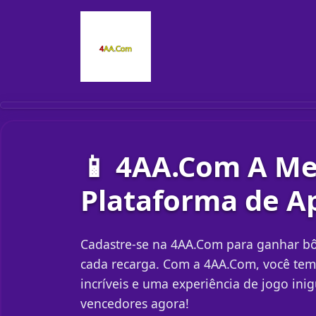
📱 4AA.Com A Me
Plataforma de A
Cadastre-se na 4AA.Com para ganhar b
cada recarga. Com a 4AA.Com, você te
incríveis e uma experiência de jogo inig
vencedores agora!