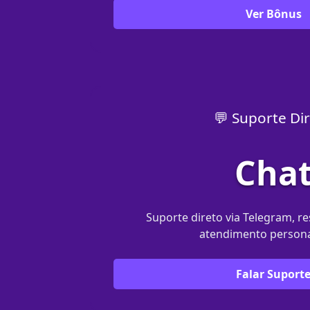
Ver Bônus
💬 Suporte Di
Cha
Suporte direto via Telegram, r
atendimento persona
Falar Suport