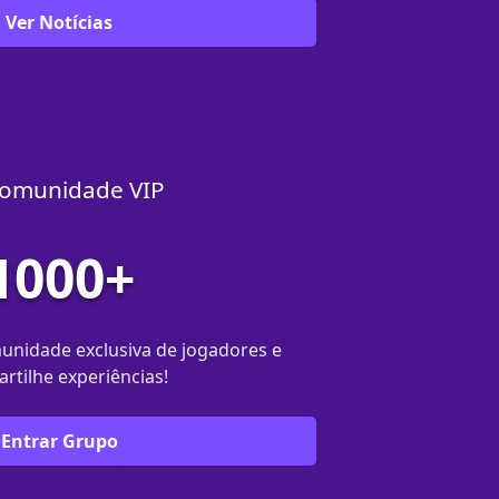
Ver Notícias
Comunidade VIP
1000+
unidade exclusiva de jogadores e
rtilhe experiências!
Entrar Grupo