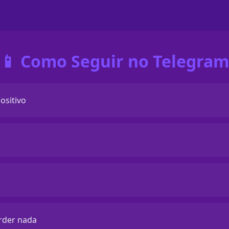
📱 Como Seguir no Telegram
ositivo
erder nada