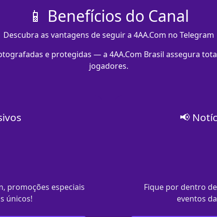
📱 Benefícios do Canal
Descubra as vantagens de seguir a 4AA.Com no Telegram
ptografadas e protegidas — a 4AA.Com Brasil assegura tota
jogadores.
sivos
📢 Notí
m, promoções especiais
Fique por dentro d
s únicos!
eventos da