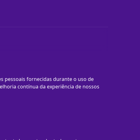
s pessoais fornecidas durante o uso de
elhoria contínua da experiência de nossos