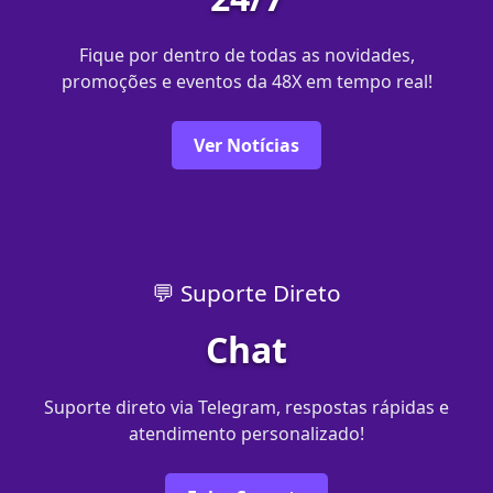
Fique por dentro de todas as novidades,
promoções e eventos da 48X em tempo real!
Ver Notícias
💬 Suporte Direto
Chat
Suporte direto via Telegram, respostas rápidas e
atendimento personalizado!