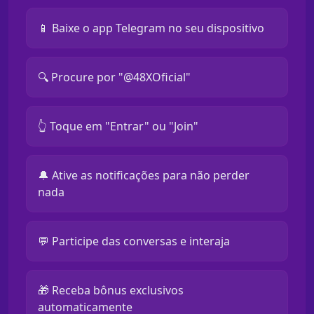
📱 Baixe o app Telegram no seu dispositivo
🔍 Procure por "@48XOficial"
👆 Toque em "Entrar" ou "Join"
🔔 Ative as notificações para não perder
nada
💬 Participe das conversas e interaja
🎁 Receba bônus exclusivos
automaticamente