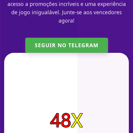
acesso a promoções incríveis e uma experiência
de jogo inigualável. Junte-se aos vencedores
agora!
SEGUIR NO TELEGRAM