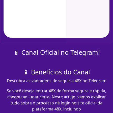
📱 Canal Oficial no Telegram!
📱 Benefícios do Canal
Descubra as vantagens de seguir a 48X no Telegram
Se você deseja entrar 48X de forma segura e rápida,
chegou ao lugar certo. Neste artigo, vamos explicar
tudo sobre o processo de login no site oficial da
plataforma 48X, incluindo