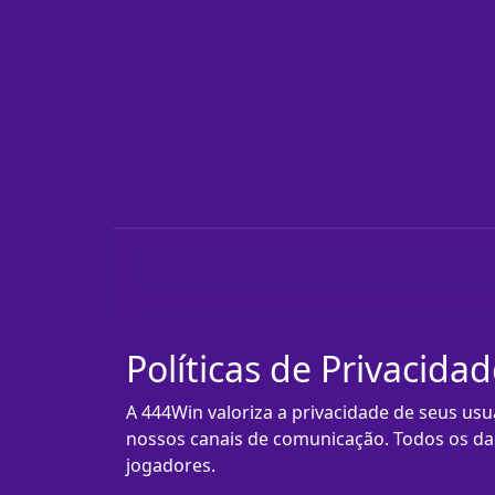
Políticas de Privacida
A 444Win valoriza a privacidade de seus us
nossos canais de comunicação. Todos os dad
jogadores.