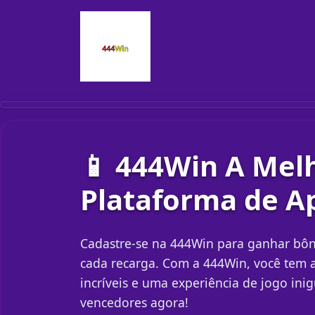
📱 444Win A Mel
Plataforma de A
Cadastre-se na 444Win para ganhar bôn
cada recarga. Com a 444Win, você tem 
incríveis e uma experiência de jogo inig
vencedores agora!