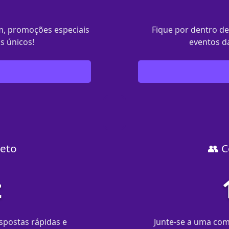
m, promoções especiais
Fique por dentro d
s únicos!
eventos d
reto
👥 
t
espostas rápidas e
Junte-se a uma com