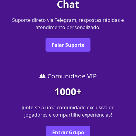
Chat
Suporte direto via Telegram, respostas rápidas e
atendimento personalizado!
Falar Suporte
👥 Comunidade VIP
1000+
Junte-se a uma comunidade exclusiva de
jogadores e compartilhe experiências!
Entrar Grupo