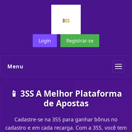
Login
Registrar-se
Menu
📱 3SS A Melhor Plataforma
de Apostas
Cadastre-se na 3SS para ganhar bônus no
cadastro e em cada recarga. Com a 3SS, você tem