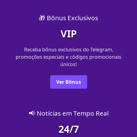
🎁 Bônus Exclusivos
VIP
Receba bônus exclusivos do Telegram,
promoções especiais e códigos promocionais
únicos!
Ver Bônus
📢 Notícias em Tempo Real
24/7