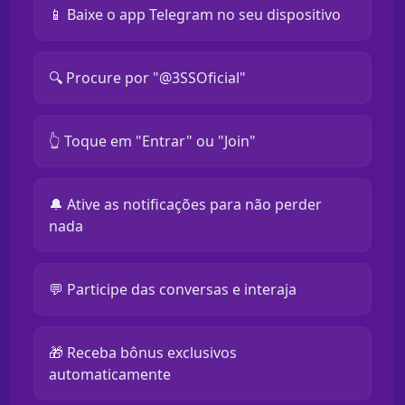
📱 Baixe o app Telegram no seu dispositivo
🔍 Procure por "@3SSOficial"
👆 Toque em "Entrar" ou "Join"
🔔 Ative as notificações para não perder
nada
💬 Participe das conversas e interaja
🎁 Receba bônus exclusivos
automaticamente