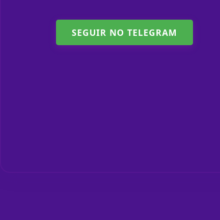
SEGUIR NO TELEGRAM