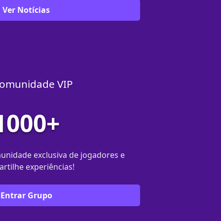
Ver Notícias
Comunidade VIP
1000+
unidade exclusiva de jogadores e
rtilhe experiências!
Entrar Grupo