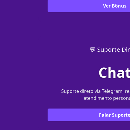
Ver Bônus
💬 Suporte Di
Cha
Suporte direto via Telegram, r
atendimento persona
Falar Suport