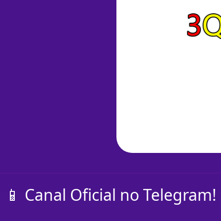
📱 Canal Oficial no Telegram!