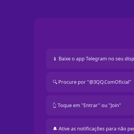
📱 Baixe o app Telegram no seu disp
🔍 Procure por "@3QQ.ComOficial"
👆 Toque em "Entrar" ou "Join"
🔔 Ative as notificações para não p