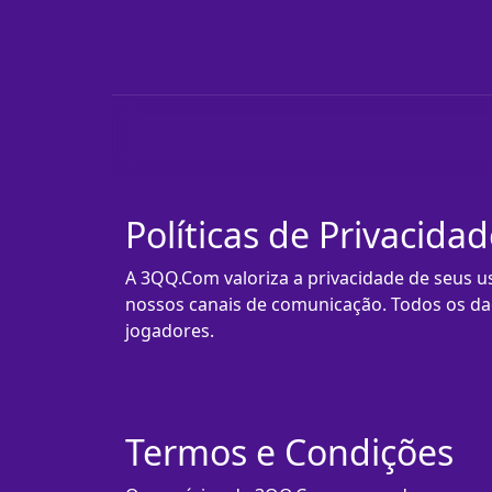
Políticas de Privacida
A 3QQ.Com valoriza a privacidade de seus 
nossos canais de comunicação. Todos os dad
jogadores.
Termos e Condições