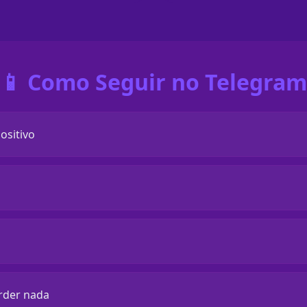
📱 Como Seguir no Telegram
ositivo
erder nada