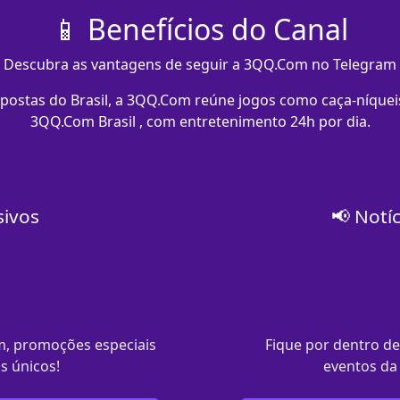
📱 Benefícios do Canal
Descubra as vantagens de seguir a 3QQ.Com no Telegram
postas do Brasil, a 3QQ.Com reúne jogos como caça-níquei
3QQ.Com Brasil , com entretenimento 24h por dia.
sivos
📢 Notí
m, promoções especiais
Fique por dentro d
s únicos!
eventos da