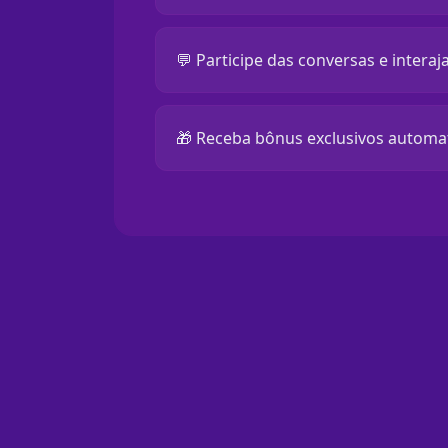
💬 Participe das conversas e interaj
🎁 Receba bônus exclusivos autom