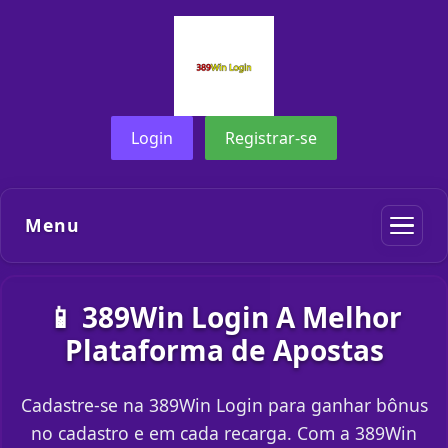
Login
Registrar-se
Menu
📱 389Win Login A Melhor
Plataforma de Apostas
Cadastre-se na 389Win Login para ganhar bônus
no cadastro e em cada recarga. Com a 389Win