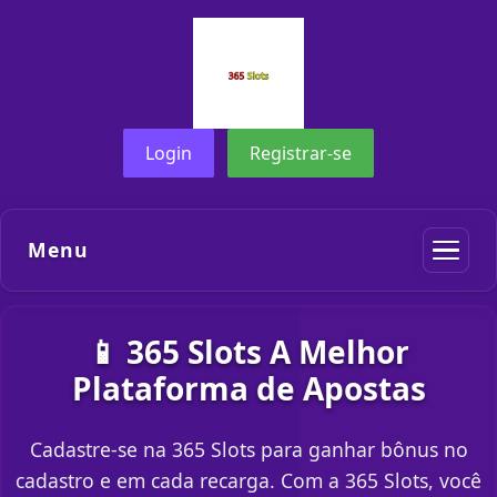
Login
Registrar-se
Menu
📱 365 Slots A Melhor
Plataforma de Apostas
Cadastre-se na 365 Slots para ganhar bônus no
cadastro e em cada recarga. Com a 365 Slots, você