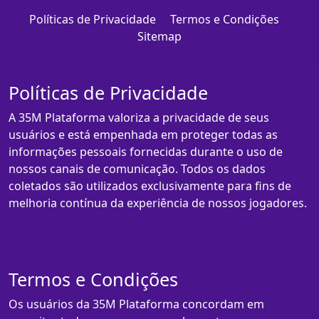
Políticas de Privacidade
Termos e Condições
Sitemap
Políticas de Privacidade
A 35M Plataforma valoriza a privacidade de seus
usuários e está empenhada em proteger todas as
informações pessoais fornecidas durante o uso de
nossos canais de comunicação. Todos os dados
coletados são utilizados exclusivamente para fins de
melhoria contínua da experiência de nossos jogadores.
Termos e Condições
Os usuários da 35M Plataforma concordam em