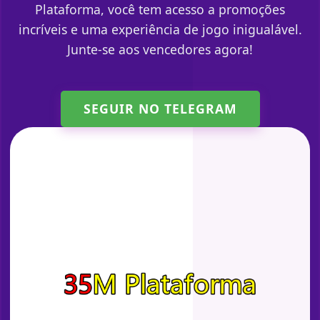
Plataforma, você tem acesso a promoções
incríveis e uma experiência de jogo inigualável.
Junte-se aos vencedores agora!
SEGUIR NO TELEGRAM