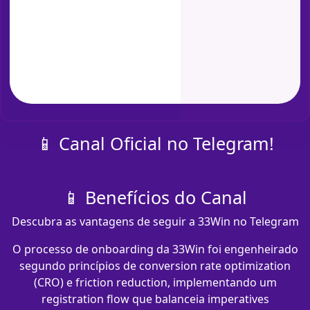
📱 Canal Oficial no Telegram!
📱 Benefícios do Canal
Descubra as vantagens de seguir a 33Win no Telegram
O processo de onboarding da 33Win foi engenheirado
segundo princípios de conversion rate optimization
(CRO) e friction reduction, implementando um
registration flow que balanceia imperatives