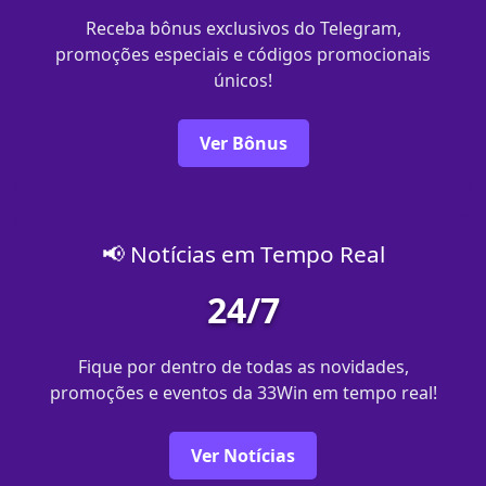
Receba bônus exclusivos do Telegram,
promoções especiais e códigos promocionais
únicos!
Ver Bônus
📢 Notícias em Tempo Real
24/7
Fique por dentro de todas as novidades,
promoções e eventos da 33Win em tempo real!
Ver Notícias