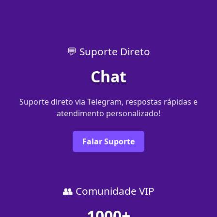
💬 Suporte Direto
Chat
Suporte direto via Telegram, respostas rápidas e
atendimento personalizado!
Falar Suporte
👥 Comunidade VIP
1000+