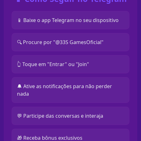
📱 Baixe o app Telegram no seu dispositivo
🔍 Procure por "@33S GamesOficial"
👆 Toque em "Entrar" ou "Join"
🔔 Ative as notificações para não perder
nada
💬 Participe das conversas e interaja
🎁 Receba bônus exclusivos