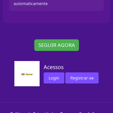
automaticamente
SEGUIR AGORA
Acessos
Login
Registrar-se