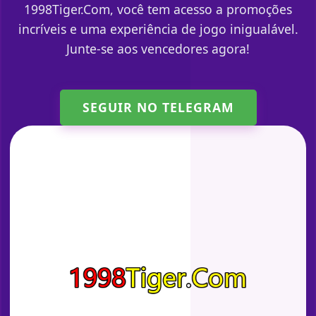
1998Tiger.Com, você tem acesso a promoções
incríveis e uma experiência de jogo inigualável.
Junte-se aos vencedores agora!
SEGUIR NO TELEGRAM