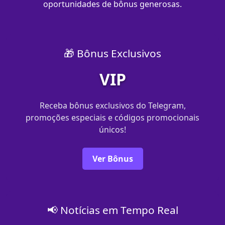
oportunidades de bônus generosas.
🎁 Bônus Exclusivos
VIP
Receba bônus exclusivos do Telegram,
promoções especiais e códigos promocionais
únicos!
Ver Bônus
📢 Notícias em Tempo Real