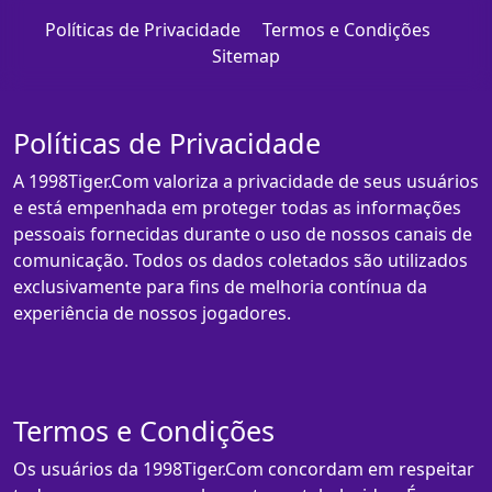
Políticas de Privacidade
Termos e Condições
Sitemap
Políticas de Privacidade
A 1998Tiger.Com valoriza a privacidade de seus usuários
e está empenhada em proteger todas as informações
pessoais fornecidas durante o uso de nossos canais de
comunicação. Todos os dados coletados são utilizados
exclusivamente para fins de melhoria contínua da
experiência de nossos jogadores.
Termos e Condições
Os usuários da 1998Tiger.Com concordam em respeitar