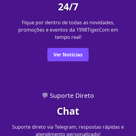
24/7
Fique por dentro de todas as novidades,
promoções e eventos da 1998Tiger.Com em
tempo real!
Ver Notícias
💬 Suporte Direto
Chat
Suporte direto via Telegram, respostas rápidas e
atendimento personalizado!