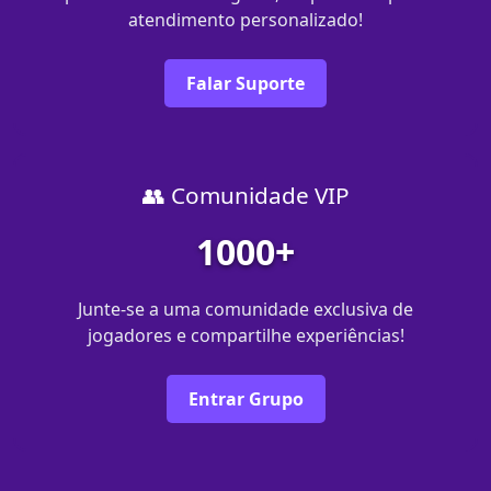
atendimento personalizado!
Falar Suporte
👥 Comunidade VIP
1000+
Junte-se a uma comunidade exclusiva de
jogadores e compartilhe experiências!
Entrar Grupo