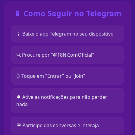
📱 Como Seguir no Telegram
📱 Baixe o app Telegram no seu dispositivo
🔍 Procure por "@18N.ComOficial"
👆 Toque em "Entrar" ou "Join"
🔔 Ative as notificações para não perder
nada
💬 Participe das conversas e interaja