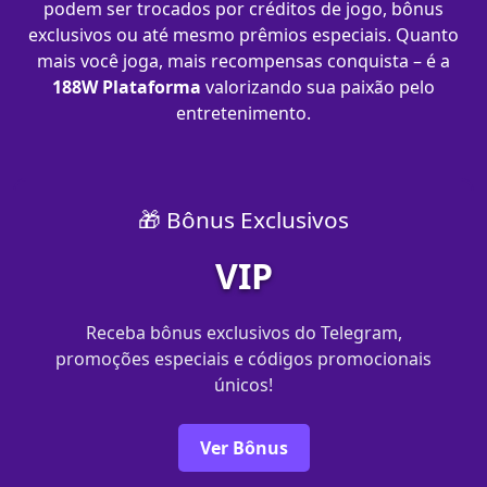
podem ser trocados por créditos de jogo, bônus
exclusivos ou até mesmo prêmios especiais. Quanto
mais você joga, mais recompensas conquista – é a
188W Plataforma
valorizando sua paixão pelo
entretenimento.
🎁 Bônus Exclusivos
VIP
Receba bônus exclusivos do Telegram,
promoções especiais e códigos promocionais
únicos!
Ver Bônus