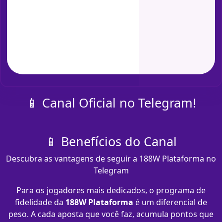
📱 Canal Oficial no Telegram!
📱 Benefícios do Canal
Descubra as vantagens de seguir a 188W Plataforma no
Telegram
Para os jogadores mais dedicados, o programa de
fidelidade da
188W Plataforma
é um diferencial de
peso. A cada aposta que você faz, acumula pontos que