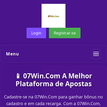
Login
Registrar-se
Menu
📱 07Win.Com A Melhor
Plataforma de Apostas
Cadastre-se na 07Win.Com para ganhar bônus no
cadastro e em cada recarga. Com a 07Win.Com,