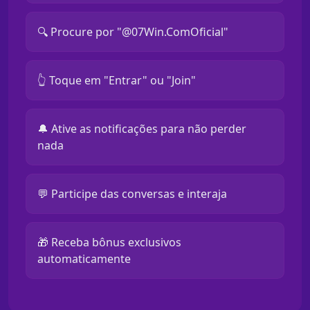
🔍 Procure por "@07Win.ComOficial"
👆 Toque em "Entrar" ou "Join"
🔔 Ative as notificações para não perder
nada
💬 Participe das conversas e interaja
🎁 Receba bônus exclusivos
automaticamente