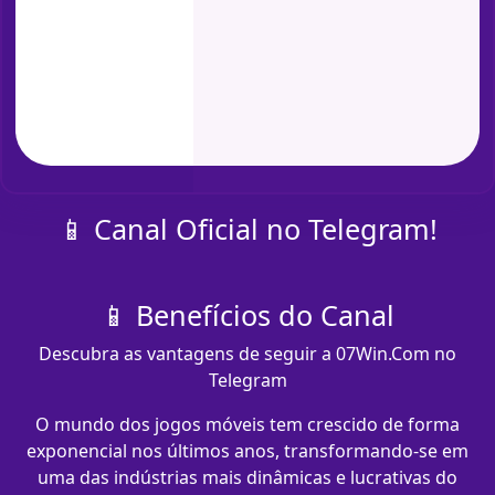
📱 Canal Oficial no Telegram!
📱 Benefícios do Canal
Descubra as vantagens de seguir a 07Win.Com no
Telegram
O mundo dos jogos móveis tem crescido de forma
exponencial nos últimos anos, transformando-se em
uma das indústrias mais dinâmicas e lucrativas do