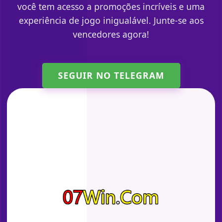
você tem acesso a promoções incríveis e uma
experiência de jogo inigualável. Junte-se aos
vencedores agora!
SEGUIR NO TELEGRAM