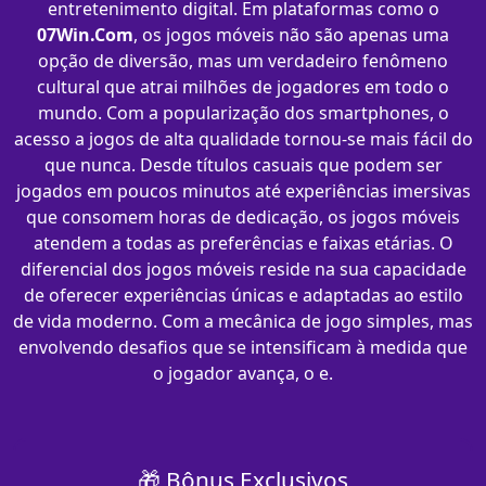
entretenimento digital. Em plataformas como o
07Win.Com
, os jogos móveis não são apenas uma
opção de diversão, mas um verdadeiro fenômeno
cultural que atrai milhões de jogadores em todo o
mundo. Com a popularização dos smartphones, o
acesso a jogos de alta qualidade tornou-se mais fácil do
que nunca. Desde títulos casuais que podem ser
jogados em poucos minutos até experiências imersivas
que consomem horas de dedicação, os jogos móveis
atendem a todas as preferências e faixas etárias. O
diferencial dos jogos móveis reside na sua capacidade
de oferecer experiências únicas e adaptadas ao estilo
de vida moderno. Com a mecânica de jogo simples, mas
envolvendo desafios que se intensificam à medida que
o jogador avança, o e.
🎁 Bônus Exclusivos