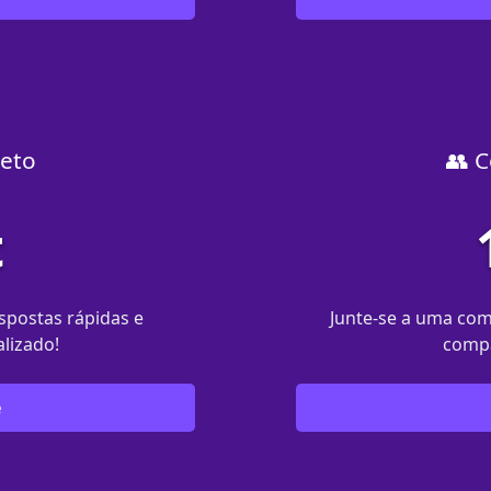
reto
👥 
t
espostas rápidas e
Junte-se a uma com
lizado!
compa
e