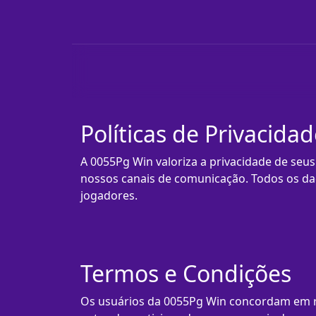
Políticas de Privacida
A 0055Pg Win valoriza a privacidade de seu
nossos canais de comunicação. Todos os dad
jogadores.
Termos e Condições
Os usuários da 0055Pg Win concordam em re