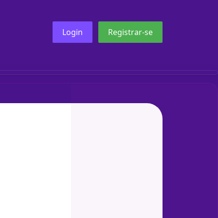
Login
Registrar-se