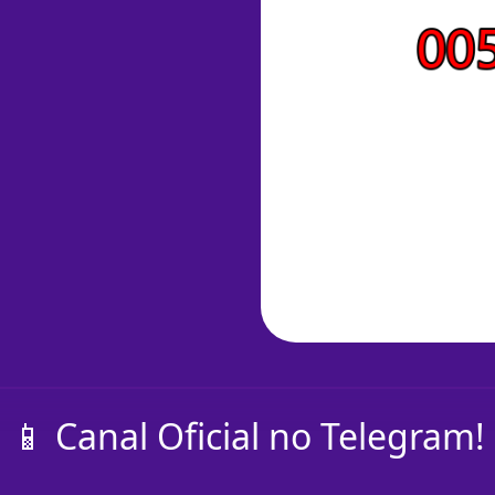
📱 Canal Oficial no Telegram!