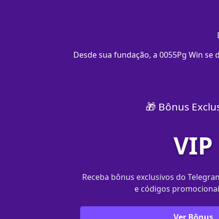
Desde sua fundação, a 0055Pg Win se de
🎁 Bônus Exclu
VIP
Receba bônus exclusivos do Telegra
e códigos promocionai
Ver Bônus