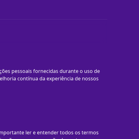
ções pessoais fornecidas durante o uso de
elhoria contínua da experiência de nossos
mportante ler e entender todos os termos