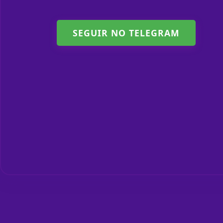
SEGUIR NO TELEGRAM