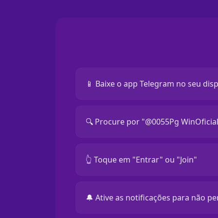
📱 Baixe o app Telegram no seu disp
🔍 Procure por "@0055Pg WinOficial
👆 Toque em "Entrar" ou "Join"
🔔 Ative as notificações para não p