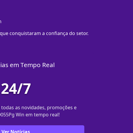
m
 que conquistaram a confiança do setor.
cias em Tempo Real
24/7
e todas as novidades, promoções e
0055Pg Win em tempo real!
Ver Notícias